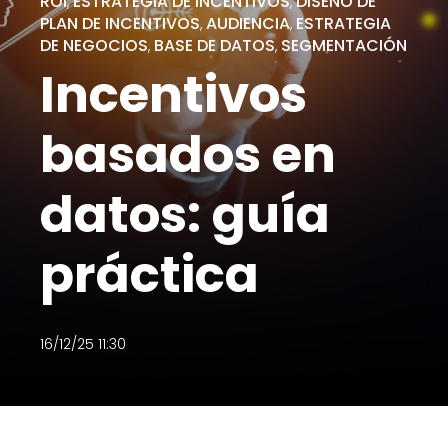
ROI
ESTRATEGIA DE INCENTIVOS
DISEÑO DE
,
,
PLAN DE INCENTIVOS
AUDIENCIA
ESTRATEGIA
,
,
DE NEGOCIOS
BASE DE DATOS
SEGMENTACIÓN
,
,
Incentivos
basados en
datos: guía
práctica
16/12/25 11:30