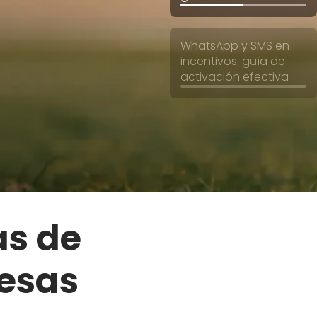
WhatsApp y SMS en
incentivos: guía de
activación efectiva
as de
esas