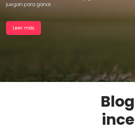
equipos
juegan para ganar
incentivos.
Leer más
Leer más
Leer más
Blog
inc