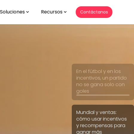
Soluciones
Recursos
Contáctanos
Show submenu for Soluciones
Show submenu for Recursos
En el fútbol y en los
incentivos, un partido
no se gana solo con
goles
Mundial y ventas:
cómo usar incentivos
y recompensas para
ganar más