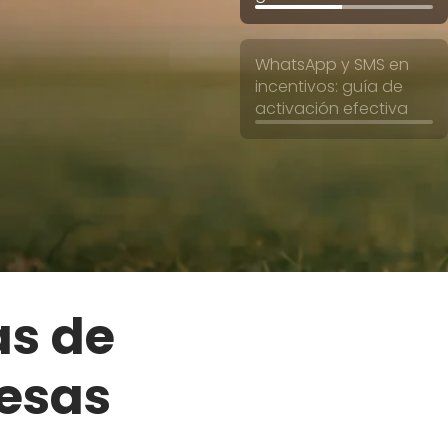
WhatsApp y SMS en
incentivos: guía de
activación efectiva
as de
esas