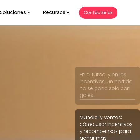
Soluciones
Recursos
Contáctanos
Show submenu for Soluciones
Show submenu for Recursos
En el fútbol y en los
incentivos, un partido
no se gana solo con
goles
Mundial y ventas:
cómo usar incentivos
y recompensas para
ganar más