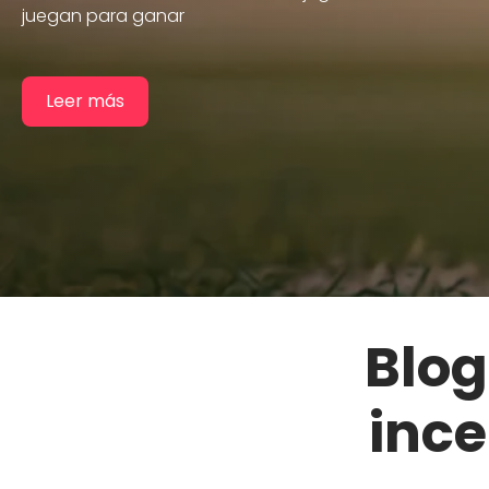
equipos
juegan para ganar
incentivos.
Leer más
Leer más
Leer más
Blog
inc